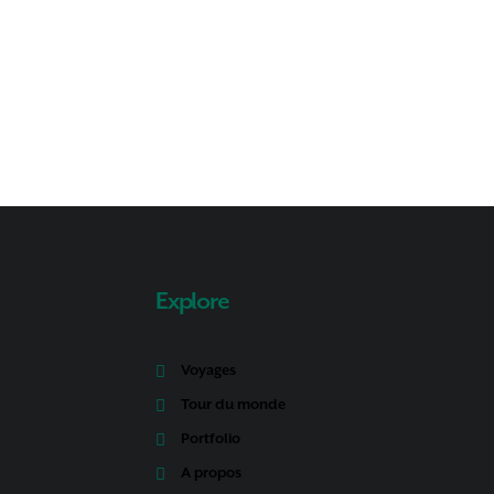
Explore
Voyages
Tour du monde
Portfolio
A propos