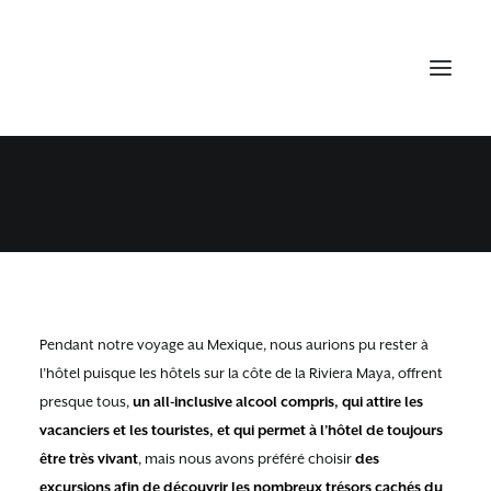
LES RUINES DE TULUM
29 OCTOBRE 2014
•
YUCATAN
Pendant notre voyage au Mexique, nous aurions pu rester à
l’hôtel puisque les hôtels sur la côte de la Riviera Maya, offrent
presque tous,
un all-inclusive alcool compris, qui attire les
vacanciers et les touristes, et qui permet à l’hôtel de toujours
être très vivant
, mais nous avons préféré choisir
des
excursions afin de découvrir les nombreux trésors cachés du