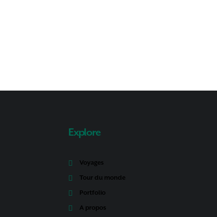
Explore
Voyages
Tour du monde
Portfolio
A propos