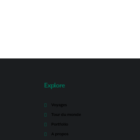
Explore
Voyages
Tour du monde
Portfolio
A propos