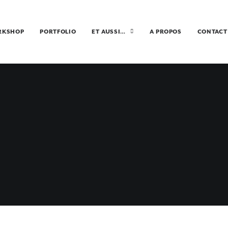
RKSHOP
PORTFOLIO
ET AUSSI…
A PROPOS
CONTACT
ULUWATU
2 JANVIER 2015
•
ULUWATU