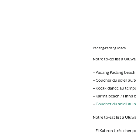
Padang-Padang Beach
Notre to-do list à Uluwa
– Padang Padang beach
– Coucher du soleil au
– Kecak dance au templ
– Karma beach / Finn’s 
–
Coucher du soleil au r
Notre to-eat list à Uluwa
– El Kabron (très cher p