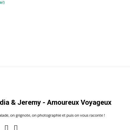
e!)
e
dia & Jeremy - Amoureux Voyageux
lade, on grignote, on photographie et puis on vous raconte !