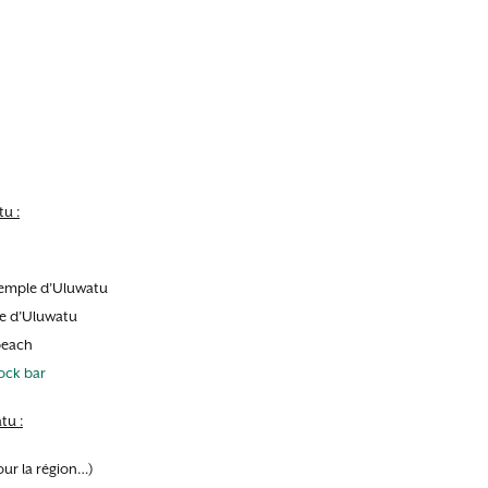
tu :
 temple d’Uluwatu
e d’Uluwatu
beach
ock bar
tu :
our la région…)