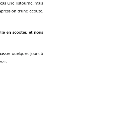
as une ristourne, mais
mpression d’une écoute.
le en scooter, et nous
passer quelques jours à
oir.