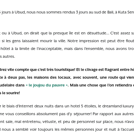
 5 jours à Ubud, nous nous sommes rendus 3 jours au sud de Bali, à Kuta Sen
ou à Ubud, on dirait que la presque île est en désuétude… C’est assez sa
 les gens laissaient mourir la ville. Notre impression est peut être flou
ôtel à la limite de l’inacceptable, mais dans l’ensemble, nous avons tro
s autres.
ez vite compte que c’est très touristique! Et le clivage est flagrant entre hô
te à deux pas, les maisons des locaux, avec souvent, une route qui vient
audelaire dans
« le joujou du pauvre »
. Mais une chose que l’on retiendra 
 le sourire!
le biais d’Internet deux nuits dans un hotel 5 étoiles, le dreamland luxury
ne vous conseillons absolument pas d’y séjourner! Par rapport aux autre
aiment sale, mal entretenu, vétuste, et peu de personnel sur place, nous n’a
 nous a semblé voir toujours les mêmes personnes jour et nuit à l’accueil,