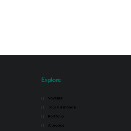
Explore
Voyages
Tour du monde
Portfolio
A propos