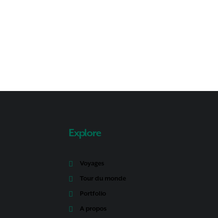
Explore
Voyages
Tour du monde
Portfolio
A propos