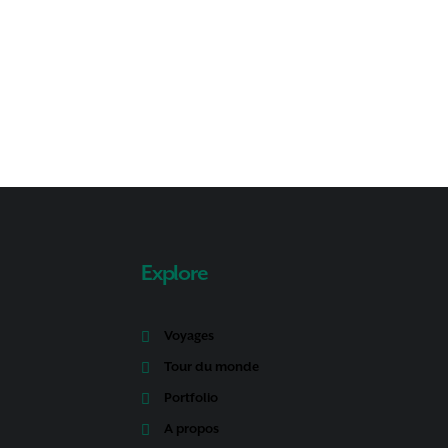
Explore
Voyages
Tour du monde
Portfolio
A propos