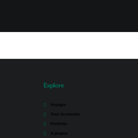
Explore
Voyages
Tour du monde
Portfolio
A propos