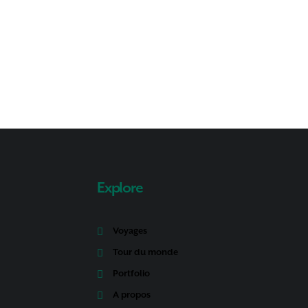
Explore
Voyages
Tour du monde
Portfolio
A propos