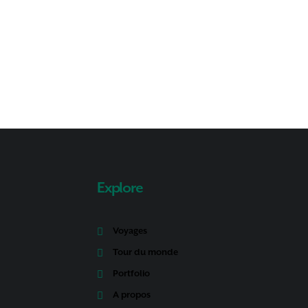
Explore
Voyages
Tour du monde
Portfolio
A propos