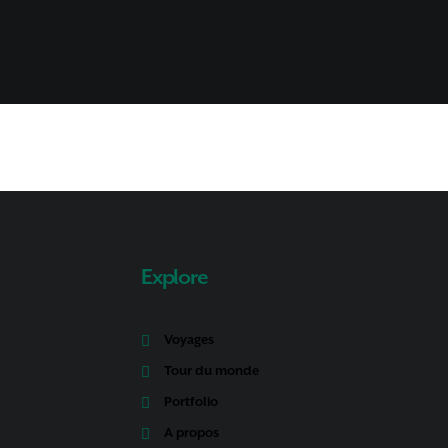
E
Explore
Voyages
Tour du monde
Portfolio
A propos