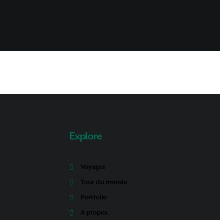
Explore
Voyages
Tour du monde
Portfolio
A propos