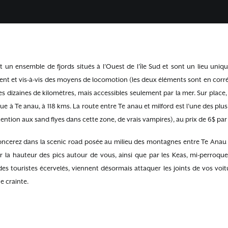
 un ensemble de fjords situés à l’Ouest de l’île Sud et sont un lieu unique
ent et vis-à-vis des moyens de locomotion (les deux éléments sont en corré
s dizaines de kilomètres, mais accessibles seulement par la mer. Sur place
itue à Te anau, à 118 kms. La route entre Te anau et milford est l’une des plu
ention aux sand flyes dans cette zone, de vrais vampires), au prix de 6$ par
ncerez dans la scenic road posée au milieu des montagnes entre Te Anau 
 la hauteur des pics autour de vous, ainsi que par les Keas, mi-perroquet
 des touristes écervelés, viennent désormais attaquer les joints de vos voit
e crainte.