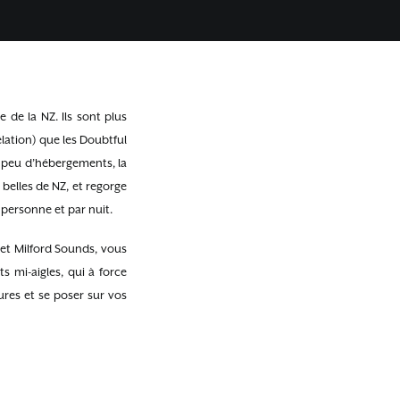
 de la NZ. Ils sont plus
lation) que les Doubtful
, peu d’hébergements, la
s belles de NZ, et regorge
 personne et par nuit.
et Milford Sounds, vous
s mi-aigles, qui à force
ures et se poser sur vos