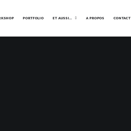
RKSHOP
PORTFOLIO
ET AUSSI…
A PROPOS
CONTACT
FORD SOUNDS ET
RANDONNEES
17 JUIN 2016
•
ÎLE SUD