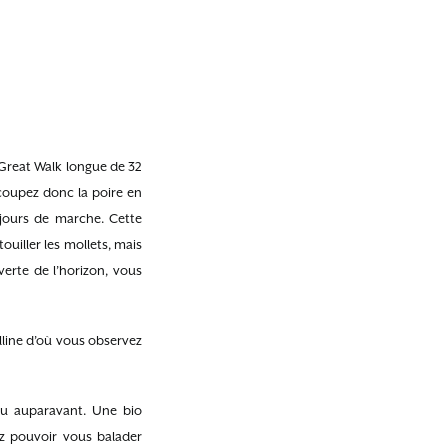
(Great Walk longue de 32
 coupez donc la poire en
jours de marche. Cette
ouiller les mollets, mais
verte de l’horizon, vous
lline d’où vous observez
vu auparavant. Une bio
ez pouvoir vous balader