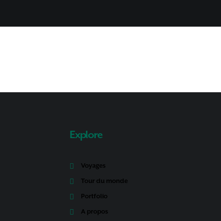
Explore
Voyages
Tour du monde
Portfolio
A propos