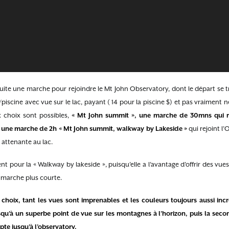
te une marche pour rejoindre le Mt John Observatory, dont le départ se t
iscine avec vue sur le lac, payant ( 14 pour la piscine $) et pas vraiment n
x choix sont possibles,
« Mt John summit », une marche de 30mns qui re
et une marche de 2h « Mt John summit, walkway by Lakeside »
qui rejoint l’
e attenante au lac.
our la « Walkway by lakeside », puisqu’elle a l’avantage d’offrir des vues s
 marche plus courte.
 choix, tant les vues sont imprenables et les couleurs toujours aussi inc
squ’à un superbe point de vue sur les montagnes à l’horizon, puis la sec
te jusqu’à l’observatory.