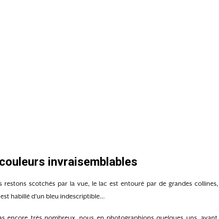
couleurs invraisemblables
us restons scotchés par la vue, le lac est entouré par de grandes colline
 est habillé d’un bleu indescriptible…
pas encore très nombreux, nous en photographions quelques uns, avant 