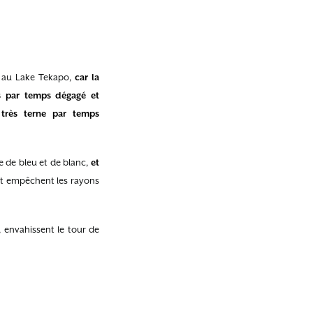
r au Lake Tekapo,
car la
ns par temps dégagé et
 très terne par temps
ge de bleu et de blanc,
et
et empêchent les rayons
, envahissent le tour de