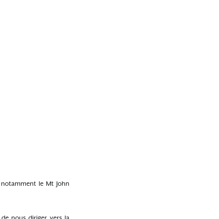
s, notamment le Mt John
de nous diriger vers la