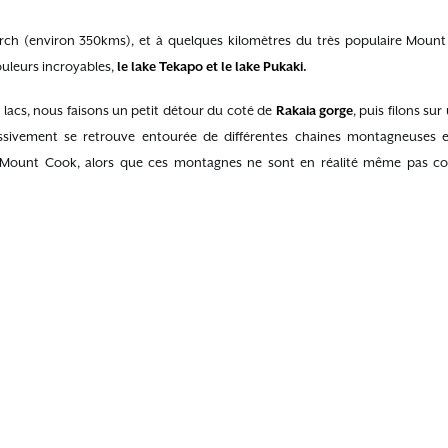
rch (environ 350kms), et à quelques kilomètres du très populaire Mount
ouleurs incroyables,
le lake Tekapo et le lake Pukaki.
 lacs, nous faisons un petit détour du coté de
Rakaia gorge
, puis filons su
sivement se retrouve entourée de différentes chaines montagneuses 
 Mount Cook, alors que ces montagnes ne sont en réalité même pas c