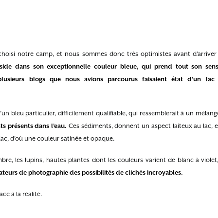
a choisi notre camp, et nous sommes donc très optimistes avant d’arrive
réside dans son exceptionnelle couleur bleue, qui prend tout son se
, plusieurs blogs que nous avions parcourus faisaient état d’un lac
n bleu particulier, difficilement qualifiable, qui ressemblerait à un mélan
ts présents dans l’eau.
Ces sédiments, donnent un aspect laiteux au lac, 
e lac, d’où une couleur satinée et opaque.
bre, les lupins, hautes plantes dont les couleurs varient de blanc à violet
teurs de photographie des possibilités de clichés incroyables.
ace à la réalité.