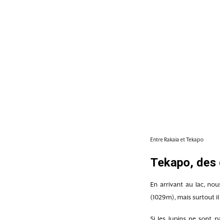
Entre Rakaia et Tekapo
Tekapo, des 
En arrivant au lac, no
(1029m), mais surtout il
Si les lupins ne sont 