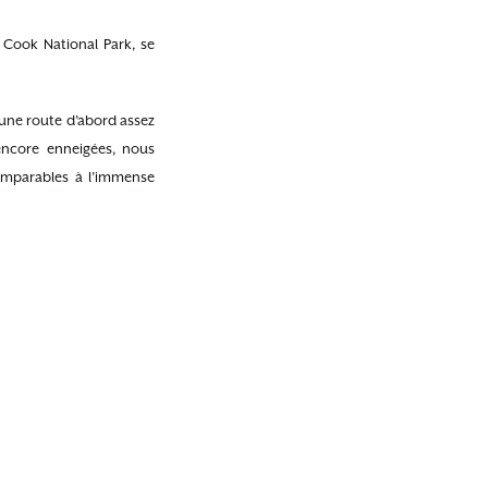
 Cook National Park, se
r une route d’abord assez
encore enneigées, nous
omparables à l’immense