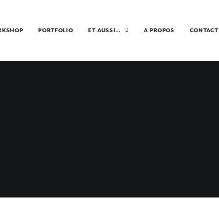
RKSHOP
PORTFOLIO
ET AUSSI…
A PROPOS
CONTACT
LAKE TEKAPO
19 MARS 2016
•
NOUVELLE ZELANDE