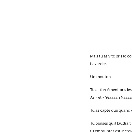
Mais tu as vite pris le 
bavarder.
Un mouton
Tu as forcément pris le
As » et « Yeaaaah Naaa
Tu as capté que quand o
Tu penses qu’il faudrai
tu empruntes est incroy