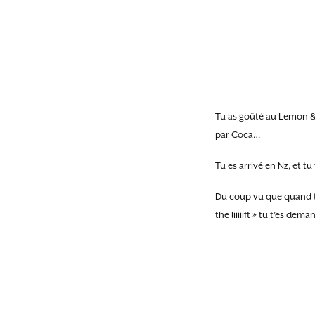
Tu as goûté au Lemon & 
par Coca…
Tu es arrivé en Nz, et t
Du coup vu que quand t’
the liiiiift » tu t’es d