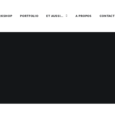
RKSHOP
PORTFOLIO
ET AUSSI…
A PROPOS
CONTACT
E TU AS ETE EN 
27 AVRIL 2016
•
VOYAGES
,
ÎLE SUD
,
TU SAIS QUE...