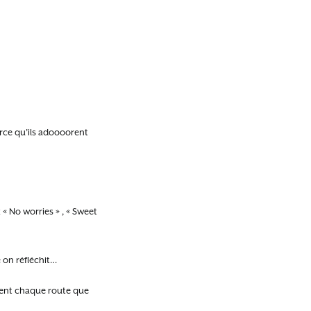
parce qu’ils adoooorent
« No worries » , « Sweet
 on réfléchit…
ement chaque route que