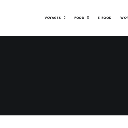
VOYAGES
FOOD
E-BOOK
WO
TU SAIS QU