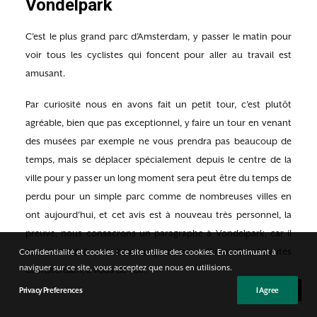
Vondelpark
C’est le plus grand parc d’Amsterdam, y passer le matin pour
voir tous les cyclistes qui foncent pour aller au travail est
amusant.
Par curiosité nous en avons fait un petit tour, c’est plutôt
agréable, bien que pas exceptionnel, y faire un tour en venant
des musées par exemple ne vous prendra pas beaucoup de
temps, mais se déplacer spécialement depuis le centre de la
ville pour y passer un long moment sera peut être du temps de
perdu pour un simple parc comme de nombreuses villes en
ont aujourd’hui, et cet avis est à nouveau très personnel, la
preuve, nous consacrons un paragraphe à Vondelpark, car il
est considéré par beaucoup comme l’une des beautés
Confidentialité et cookies : ce site utilise des cookies. En continuant à
naviguer sur ce site, vous acceptez que nous en utilisions.
d’Amsterdam, à vous de voir.
Privacy Preferences
I Agree