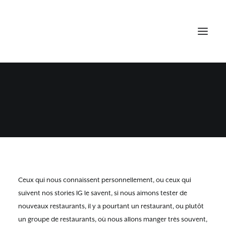
PINK MAMMA, L'ITALIE AU
CŒUR DE PIGALLE
26 JUIN 2017
•
PARIS BONNES ADRESSES
Ceux qui nous connaissent personnellement, ou ceux qui
suivent nos stories IG le savent, si nous aimons tester de
nouveaux restaurants, il y a pourtant un restaurant, ou plutôt
un groupe de restaurants, où nous allons manger très souvent,