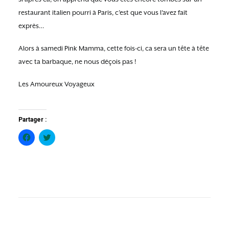
restaurant italien pourri à Paris, c’est que vous l’avez fait
exprès…
Alors à samedi Pink Mamma, cette fois-ci, ca sera un tête à tête
avec ta barbaque, ne nous déçois pas !
Les Amoureux Voyageux
Partager :
Cliquez
Cliquez
pour
pour
partager
partager
sur
sur
Facebook(ouvre
Twitter(ouvre
dans
dans
une
une
nouvelle
nouvelle
fenêtre)
fenêtre)