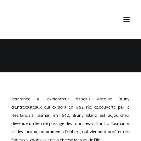
BRUNY ISLAND
5 FÉVRIER 2016
•
TASMANIE
Référence à l’explorateur francais Antoine Bruny
d’Entrecasteaux qui explora en 1792 l’île découverte par le
Néerlandais Tasman en 1642, Bruny Island est aujourd’hui
devenue un lieu de passage des touristes visitant la Tasmanie,
et des locaux, notamment d’Hobart, qui viennent profiter des
fameux vignobles et de la cheese factory de l’île.