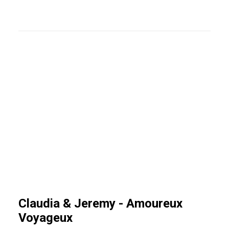
dans
dans
une
une
nouvelle
nouvelle
fenêtre)
fenêtre)
Claudia & Jeremy - Amoureux
Voyageux