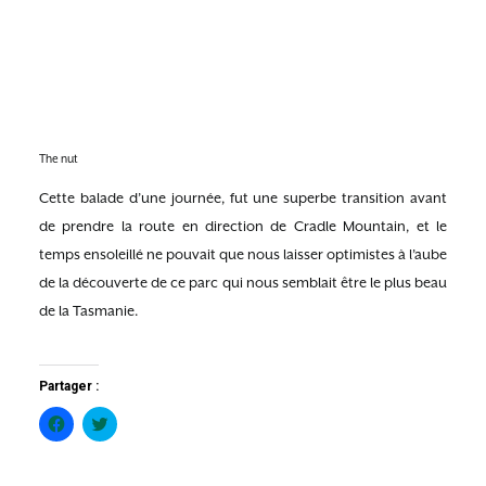
The nut
Cette balade d’une journée, fut une superbe transition avant
de prendre la route en direction de Cradle Mountain, et le
temps ensoleillé ne pouvait que nous laisser optimistes à l’aube
de la découverte de ce parc qui nous semblait être le plus beau
de la Tasmanie.
Partager :
Cliquez
Cliquez
pour
pour
partager
partager
sur
sur
Facebook(ouvre
Twitter(ouvre