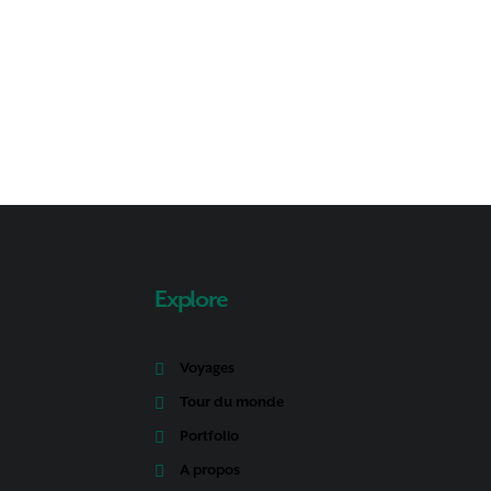
Explore
Voyages
Tour du monde
Portfolio
A propos