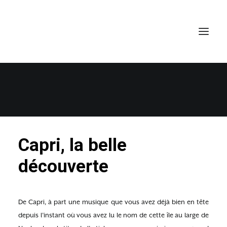
CAPRI, LA BELLE SURPRISE
10 MARS 2022
•
VOYAGES
,
COTE AMALFITAINE
Capri, la belle
découverte
De Capri, à part une musique que vous avez déjà bien en tête
depuis l’instant où vous avez lu le nom de cette île au large de