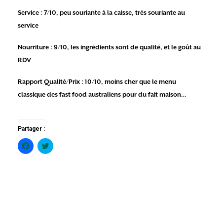
Service : 7/10, peu souriante à la caisse, très souriante au
service
Nourriture : 9/10, les ingrédients sont de qualité, et le goût au
RDV
Rapport Qualité/Prix : 10/10, moins cher que le menu
classique des fast food australiens pour du fait maison…
Partager :
Cliquez
Cliquez
pour
pour
partager
partager
sur
sur
Facebook(ouvre
Twitter(ouvre
dans
dans
une
une
nouvelle
nouvelle
fenêtre)
fenêtre)