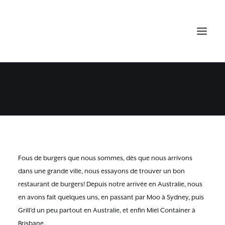
MIEL CONTAINER
3 SEPTEMBRE 2015
•
AUSTRALIE BONNES ADRESSES
Fous de burgers que nous sommes, dès que nous arrivons
dans une grande ville, nous essayons de trouver un bon
restaurant de burgers! Depuis notre arrivée en Australie, nous
en avons fait quelques uns, en passant par Moo à Sydney, puis
Grill’d un peu partout en Australie, et enfin Miel Container à
Brisbane.