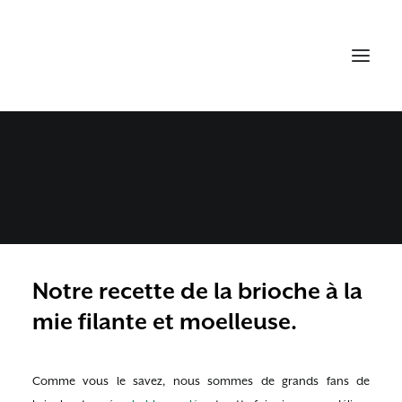
BRIOCHE NANTERRE
MAISON, NOTRE RECETTE
31 OCTOBRE 2020
•
LES RECETTES DE CLAUDIA
Notre recette de la brioche à la
mie filante et moelleuse.
Comme vous le savez, nous sommes de grands fans de