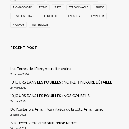
RIOMAGGIORE
ROME
SNCF
STROOPWAFLE
SUISSE
TEST DESI ROAD
THE GROTTO
TRANSPORT
TRAVAILLER
VICEROY
VISITER LILLE
RECENT POST
Les Terres de l’Ebre, notre itinéraire
25 janvier 2024
10 JOURS DANS LES POUILLES : NOTRE ITINERAIRE DÉTAILLÉ
27 mars 2022
10 JOURS DANS LES POUILLES : NOS CONSEILS
27 mars 2022
De Positano à Amalfi, les villages de la côte Amalfitaine
21 mars 2022
A la découverte de la sulfureuse Naples
14 mars 2022