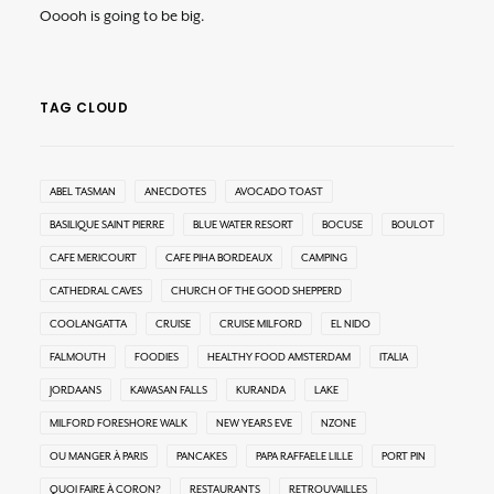
Ooooh is going to be big.
TAG CLOUD
ABEL TASMAN
ANECDOTES
AVOCADO TOAST
BASILIQUE SAINT PIERRE
BLUE WATER RESORT
BOCUSE
BOULOT
CAFE MERICOURT
CAFE PIHA BORDEAUX
CAMPING
CATHEDRAL CAVES
CHURCH OF THE GOOD SHEPPERD
COOLANGATTA
CRUISE
CRUISE MILFORD
EL NIDO
FALMOUTH
FOODIES
HEALTHY FOOD AMSTERDAM
ITALIA
JORDAANS
KAWASAN FALLS
KURANDA
LAKE
MILFORD FORESHORE WALK
NEW YEARS EVE
NZONE
OU MANGER À PARIS
PANCAKES
PAPA RAFFAELE LILLE
PORT PIN
QUOI FAIRE À CORON?
RESTAURANTS
RETROUVAILLES