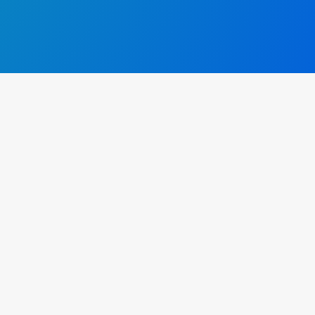
aire
spagne, une région surprenante par sa diversité et ses richesses, dans les…