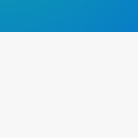
Les Terres de l’Ebre, notre itinér
Les Terres de l'Ebre sont une région de la Catalogne en E
by AmoureuxVoyageux